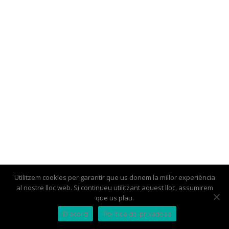
Utilitzem cookies per garantir que us donem la millor experiència
al nostre lloc web. Si continueu utilitzant aquest lloc, assumirem
Botigues i empreses
Associa’t
El Barri del Coll
Contacte
que us plau.
D'acord
Política de privadesa
Avís legal
Condicions Generals i Política de Privacitat