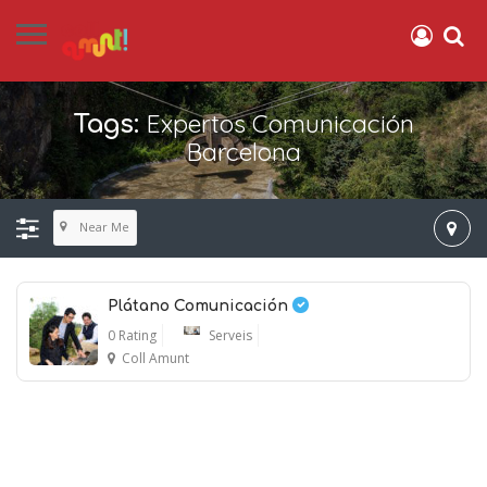
Expertos Comunicación
Tags:
Barcelona
Near Me
Plátano Comunicación
0 Rating
Serveis
Coll Amunt