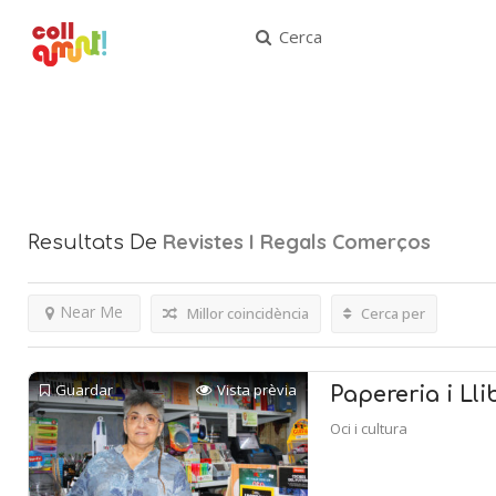
Cerca
Revistes I Regals
Comerços
Resultats De
Near Me
Millor coincidència
Cerca per
Guardar
Vista prèvia
Papereria i Ll
Oci i cultura