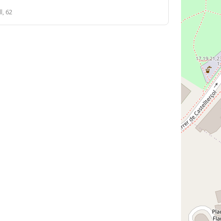
l, 62