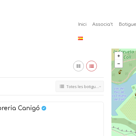
Inici
Associa’t
Botigue
Totes les botigues i empreses
ibreria Canigó