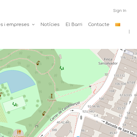
Sign In
s i empreses
Notícies
El Barri
Contacte