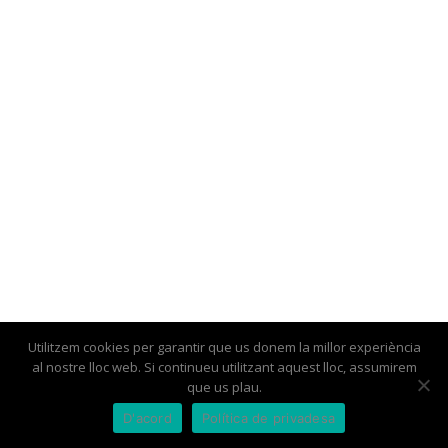
Utilitzem cookies per garantir que us donem la millor experiència
al nostre lloc web. Si continueu utilitzant aquest lloc, assumirem
Botigues i empreses
Associa’t
El Barri del Coll
Contacte
que us plau.
D'acord
Política de privadesa
Avís legal
Condicions Generals i Política de Privacitat