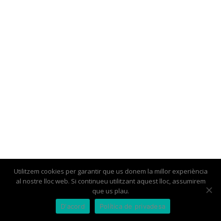
Utilitzem cookies per garantir que us donem la millor experiència
al nostre lloc web. Si continueu utilitzant aquest lloc, assumirem
Botigues i empreses
Associa’t
El Barri del Coll
Contacte
que us plau.
D'acord
Política de privadesa
Avís legal
Condicions Generals i Política de Privacitat