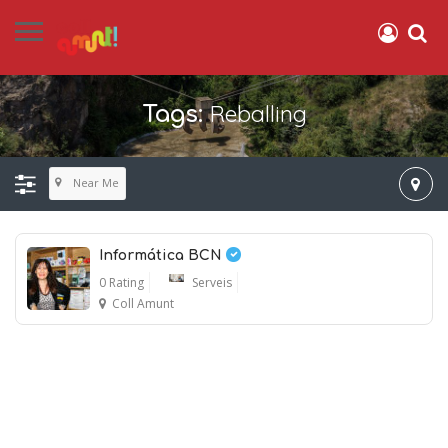
Reballing
Tags:
Near Me
Informática BCN
0 Rating
Serveis
Coll Amunt